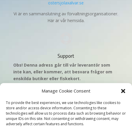
ostersjolaxalvar.se
Vi är en sammanslutning av förvaltningsorganisationer.
Här är vår hemsida.

Support
Obs! Denna adress går till vår leverantör som
inte kan, eller kommer,
att besvara frågor om
enskilda butiker eller fiskekort.
helpdesk@laxportalen.se
Manage Cookie Consent
Detta är supporttjänsten för dig som
säljer
fiskekort
To provide the best experiences, we use technologies like cookies to
(köpare hänvisas till respektive butik). Har du frågor
store and/or access device information. Consenting to these
technologies will allow us to process data such as browsing behavior or
som kund måste vi be dig att vända dig till aktuell
unique IDs on this site. Not consenting or withdrawing consent, may
butik/säljare. Frågor som rör enskilda fiskevatten,
adversely affect certain features and functions.
enskilda butiker och/eller fiskekort kommer därför inte