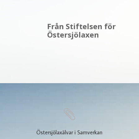
Från Stiftelsen för
Östersjölaxen

Östersjölaxälvar i Samverkan