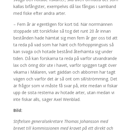
kallas bifångster, exempelvis då lax fångas i samband
med fiske efter andra arter.
– Fem år är egentligen för kort tid. När norrmännen
stoppade sitt torskfiske så tog det runt 20 år innan
bestånden hade hämtat sig men fem år ger oss tid att
ta reda på vad som har hänt och förhoppningsvis så
kan svaga och hotade bestånd återhämta sig under
tiden. Då kan forskarna ta reda på varför utvandrande
lax och öring dör ute i havet, varför spiggen tagit över
vikarna i Mälaren, vart gäddan och abborren har tagit
vägen och varför det är så ont om sill/strömming. Det
är frågor som vi måste få svar på, inte medan vi fiskar
upp de sista resterna av hotade arter, utan medan vi
inte fiskar alls, säger Axel Wenblad.
Bild:
Stiftelsen generalsekretare Thomas Johansson med
brevet till kommissionen med kravet på ett direkt och