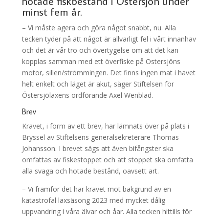
hotade fiskbestånd i Östersjön under
minst fem år.
– Vi måste agera och göra något snabbt, nu. Alla
tecken tyder på att något är allvarligt fel i vårt innanhav
och det är vår tro och övertygelse om att det kan
kopplas samman med ett överfiske på Östersjöns
motor, sillen/strömmingen. Det finns ingen mat i havet
helt enkelt och läget är akut, säger Stiftelsen för
Östersjölaxens ordförande Axel Wenblad.
Brev
Kravet, i form av ett brev, har lämnats över på plats i
Bryssel av Stiftelsens generalsekreterare Thomas
Johansson. I brevet sägs att även bifångster ska
omfattas av fiskestoppet och att stoppet ska omfatta
alla svaga och hotade bestånd, oavsett art.
– Vi framför det här kravet mot bakgrund av en
katastrofal laxsäsong 2023 med mycket dålig
uppvandring i våra älvar och åar. Alla tecken hittills för