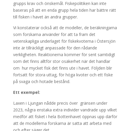
grupps krav och önskemål. Fiskepolitiken kan inte
baseras på att en enda grupp hela tiden har bättre rätt
till fisken i havet än andra grupper.
Vi konstaterar också att de modeller, de beräkningarna
som forskarna använder för att ta fram det
vetenskapliga underlaget för fiskekvoterna i Östersjön
inte är tillräckligt anpassade för den rådande
verkligheten. Reaktionerna kommer för sent samtidigt
som det finns alltför stor osäkerhet när det handlar
om
hur mycket fisk det finns ute i havet. Följden blir
fortsatt för stora uttag, för höga kvoter och ett fiske
på svaga och hotade bestånd.
Ett exempel:
Laxen i Ljungan nådde precis över
gränsen under
2023, några enstaka extra individer vandrade upp vilket
medför att fisket i hela Bottenhavet öppnas upp därför
att de modellerna forskarna är satta att arbeta med
och efter säger det.