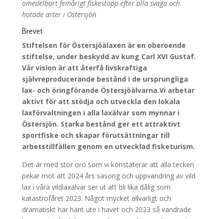
omedelbart femårigt fiskestopp efter alla svaga och
hotade arter i Östersjön
Brevet
Stiftelsen för Östersjöälaxen är en oberoende
stiftelse, under beskydd av kung Carl XVI Gustaf.
Vår vision är att återfå livskraftiga
självreproducerande bestånd i de ursprungliga
lax- och öringförande Östersjöälvarna.Vi arbetar
aktivt för att stödja och utveckla den lokala
laxförvaltningen i alla laxälvar som mynnar i
Östersjön. Starka bestånd ger ett attraktivt
sportfiske och skapar förutsättningar till
arbetstillfällen genom en utvecklad fisketurism.
Det är med stor oro som vi konstaterar att alla tecken
pekar mot att 2024 års säsong och uppvandring av vild
lax i våra vildlaxälvar ser ut att bli lika dålig som
katastrofåret 2023. Något mycket allvarligt och
dramatiskt har hänt ute i havet och 2023 så vandrade