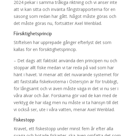
2024 pekar i samma tråkiga riktning och vi anser inte
att vi kan sitta och invänta fångstrapporterna för en
säsong som redan har gått. Något måste göras och
det måste göras nu, fortsätter Axel Wenblad.
Försiktighetsprincip
Stiftelsen har upprepade gånger efterlyst det som
kallas för en försiktighetsprincip.
– Det dags att faktiskt använda den principen nu och
stoppar allt fiske medan vi tar reda på vad som har
hänt i havet. Vi menar att det nuvarande systemet för
att fastställa fiskekvoterna i Östersjön är för trubbigt,
för långsamt och vi även måste väga in det vi nu ser i
våra älvar och åar. Forskarna gör vad de kan med de
verktyg de har idag men nu måste vi ta hänsyn till det
vi också ser, ute i våra vatten, menar Axel Wenblad.
Fiskestopp
Kravet, ett fiskestopp under minst fem år efter alla
svaga och hotade fiskarter, ska även omfatta det som