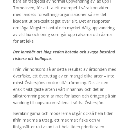
bara en tredjedel av normal uppvandring av lax upp i
Torneälven, för att ta ett exempel. I våra kontakter
med landets förvaltningsorganisationer så ser det
likadant ut praktiskt taget över allt. Det är rapporter
om låga fångster i antal och mycket dålig uppvandring
av vild lax och öring som går upp i älvarna och åarna
för att leka.
Det innebär att idag redan hotade och svaga bestånd
riskera att kollapsa.
Från vår horisont så är detta resultat av årtionden med
överfiske, ett överuttag av en mängd olika arter – inte
minst Östersjöns motor sill/strömming. Det är den
enskilt viktigaste arten i vårt innanhav och det är
sill/strömming som är mat för laxen och öringen på sin
vandring till uppväxtområdena i södra Östersjön.
Beräkningarna och modellerna utgår också hela tiden
ifrån maximala uttag, ett maximalt fiske och vi
ifrågasätter rättvisan i att hela tiden prioritera en